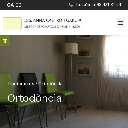
CA
ES
Truca'ns al 93 421 31 04
Obre la barra d'eines
Tractaments
/ Ortodòncia
Ortodòncia