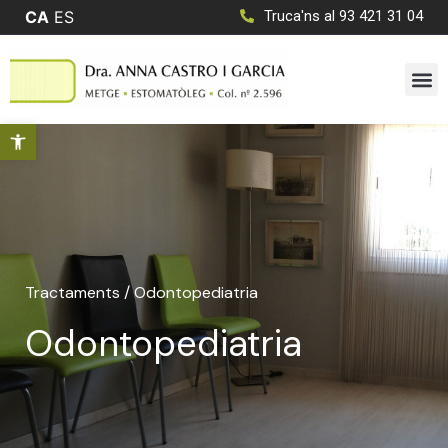
CA
ES
Truca'ns al 93 421 31 04
Obre la barra d'eines
Tractaments
/ Odontopediatria
Odontopediatria