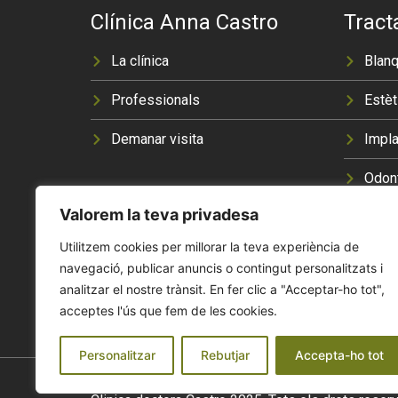
Clínica Anna Castro
Trac
La clínica
Blan
Professionals
Estèt
Demanar visita
Impla
Odont
Valorem la teva privadesa
Ortod
Utilitzem cookies per millorar la teva experiència de
Perio
navegació, publicar anuncis o contingut personalitzats i
analitzar el nostre trànsit. En fer clic a "Acceptar-ho tot",
acceptes l'ús que fem de les cookies.
Personalitzar
Rebutjar
Accepta-ho tot