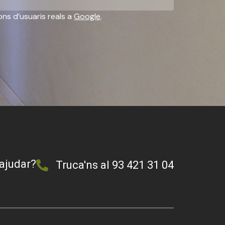
ons d’usuaris reals a
Google
.
ajudar?
Truca'ns al 93 421 31 04