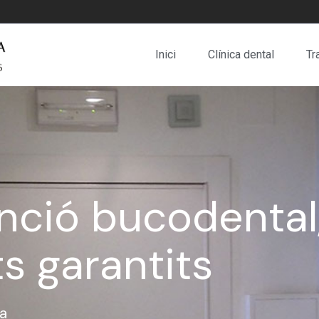
Inici
Clínica dental
Tr
enció bucodental
s garantits
na