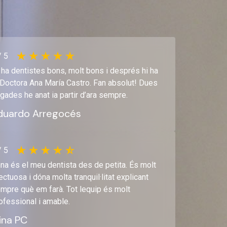
/ 5
 ha dentistes bons, molt bons i després hi ha
 Doctora Ana María Castro. Fan absolut! Dues
gades he anat ia partir d’ara sempre.
duardo Arregocés
/ 5
na és el meu dentista des de petita. És molt
ectuosa i dóna molta tranquil·litat explicant
mpre què em farà. Tot lequip és molt
ofessional i amable.
ina PC