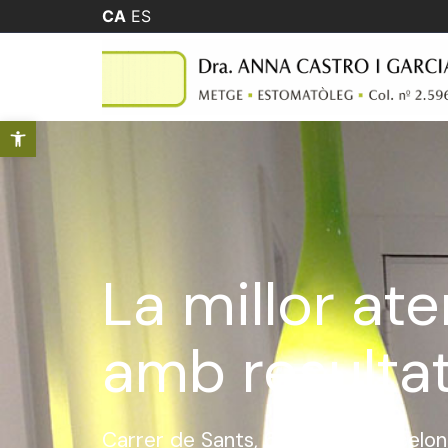
CA
ES
Obre la barra d'eines
La millor at
amb resultat
Carrer de Sants, 68. 08014 Barcelo