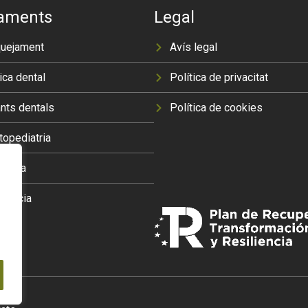
taments
Legal
quejament
Avís legal
ica dental
Política de privacitat
nts dentals
Política de cookies
opediatria
òncia
dòncia