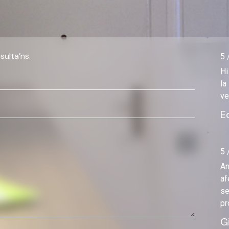
sulta’ns.
5 
Hi
la
ve
E
5 
An
af
se
pr
G